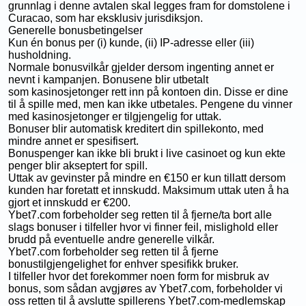
grunnlag i denne avtalen skal legges fram for domstolene i
Curacao, som har eksklusiv jurisdiksjon.
Generelle bonusbetingelser
Kun én bonus per (i) kunde, (ii) IP-adresse eller (iii)
husholdning.
Normale bonusvilkår gjelder dersom ingenting annet er
nevnt i kampanjen. Bonusene blir utbetalt
som kasinosjetonger rett inn på kontoen din. Disse er dine
til å spille med, men kan ikke utbetales. Pengene du vinner
med kasinosjetonger er tilgjengelig for uttak.
Bonuser blir automatisk kreditert din spillekonto, med
mindre annet er spesifisert.
Bonuspenger kan ikke bli brukt i live casinoet og kun ekte
penger blir akseptert for spill.
Uttak av gevinster på mindre en €150 er kun tillatt dersom
kunden har foretatt et innskudd. Maksimum uttak uten å ha
gjort et innskudd er €200.
Ybet7.com forbeholder seg retten til å fjerne/ta bort alle
slags bonuser i tilfeller hvor vi finner feil, mislighold eller
brudd på eventuelle andre generelle vilkår.
Ybet7.com forbeholder seg retten til å fjerne
bonustilgjengelighet for enhver spesifikk bruker.
I tilfeller hvor det forekommer noen form for misbruk av
bonus, som sådan avgjøres av Ybet7.com, forbeholder vi
oss retten til å avslutte spillerens Ybet7.com-medlemskap