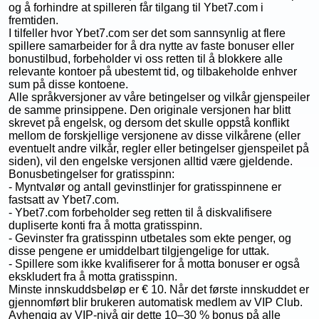
og å forhindre at spilleren får tilgang til Ybet7.com i
fremtiden.
I tilfeller hvor Ybet7.com ser det som sannsynlig at flere
spillere samarbeider for å dra nytte av faste bonuser eller
bonustilbud, forbeholder vi oss retten til å blokkere alle
relevante kontoer på ubestemt tid, og tilbakeholde enhver
sum på disse kontoene.
Alle språkversjoner av våre betingelser og vilkår gjenspeiler
de samme prinsippene. Den originale versjonen har blitt
skrevet på engelsk, og dersom det skulle oppstå konflikt
mellom de forskjellige versjonene av disse vilkårene (eller
eventuelt andre vilkår, regler eller betingelser gjenspeilet på
siden), vil den engelske versjonen alltid være gjeldende.
Bonusbetingelser for gratisspinn:
- Myntvalør og antall gevinstlinjer for gratisspinnene er
fastsatt av Ybet7.com.
- Ybet7.com forbeholder seg retten til å diskvalifisere
dupliserte konti fra å motta gratisspinn.
- Gevinster fra gratisspinn utbetales som ekte penger, og
disse pengene er umiddelbart tilgjengelige for uttak.
- Spillere som ikke kvalifiserer for å motta bonuser er også
ekskludert fra å motta gratisspinn.
Minste innskuddsbeløp er € 10. Når det første innskuddet er
gjennomført blir brukeren automatisk medlem av VIP Club.
Avhengig av VIP-nivå gir dette 10–30 % bonus på alle