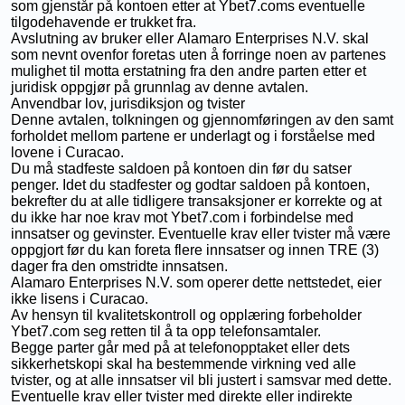
som gjenstår på kontoen etter at Ybet7.coms eventuelle
tilgodehavende er trukket fra.
Avslutning av bruker eller
Alamaro Enterprises N.V.
skal
som nevnt ovenfor foretas uten å forringe noen av partenes
mulighet til motta erstatning fra den andre parten etter et
juridisk oppgjør på grunnlag av denne avtalen.
Anvendbar lov, jurisdiksjon og tvister
Denne avtalen, tolkningen og gjennomføringen av den samt
forholdet mellom partene er underlagt og i forståelse med
lovene i Curacao.
Du må stadfeste saldoen på kontoen din før du satser
penger. Idet du stadfester og godtar saldoen på kontoen,
bekrefter du at alle tidligere transaksjoner er korrekte og at
du ikke har noe krav mot Ybet7.com i forbindelse med
innsatser og gevinster. Eventuelle krav eller tvister må være
oppgjort før du kan foreta flere innsatser og innen TRE (3)
dager fra den omstridte innsatsen.
Alamaro Enterprises N.V.
som operer dette nettstedet, eier
ikke lisens i Curacao.
Av hensyn til kvalitetskontroll og opplæring forbeholder
Ybet7.com seg retten til å ta opp telefonsamtaler.
Begge parter går med på at telefonopptaket eller dets
sikkerhetskopi skal ha bestemmende virkning ved alle
tvister, og at alle innsatser vil bli justert i samsvar med dette.
Eventuelle krav eller tvister med direkte eller indirekte