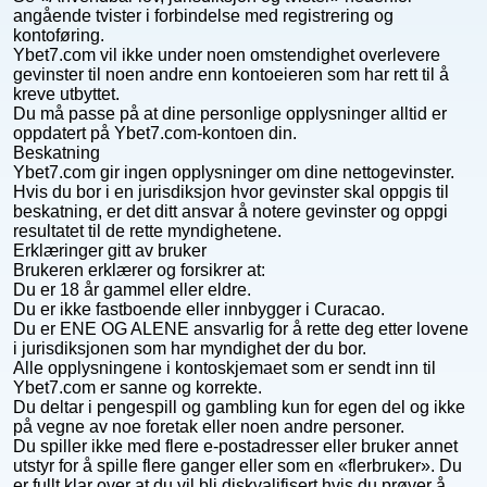
angående tvister i forbindelse med registrering og
kontoføring.
Ybet7.com vil ikke under noen omstendighet overlevere
gevinster til noen andre enn kontoeieren som har rett til å
kreve utbyttet.
Du må passe på at dine personlige opplysninger alltid er
oppdatert på Ybet7.com-kontoen din.
Beskatning
Ybet7.com gir ingen opplysninger om dine nettogevinster.
Hvis du bor i en jurisdiksjon hvor gevinster skal oppgis til
beskatning, er det ditt ansvar å notere gevinster og oppgi
resultatet til de rette myndighetene.
Erklæringer gitt av bruker
Brukeren erklærer og forsikrer at:
Du er 18 år gammel eller eldre.
Du er ikke fastboende eller innbygger i Curacao.
Du er ENE OG ALENE ansvarlig for å rette deg etter lovene
i jurisdiksjonen som har myndighet der du bor.
Alle opplysningene i kontoskjemaet som er sendt inn til
Ybet7.com er sanne og korrekte.
Du deltar i pengespill og gambling kun for egen del og ikke
på vegne av noe foretak eller noen andre personer.
Du spiller ikke med flere e-postadresser eller bruker annet
utstyr for å spille flere ganger eller som en «flerbruker». Du
er fullt klar over at du vil bli diskvalifisert hvis du prøver å