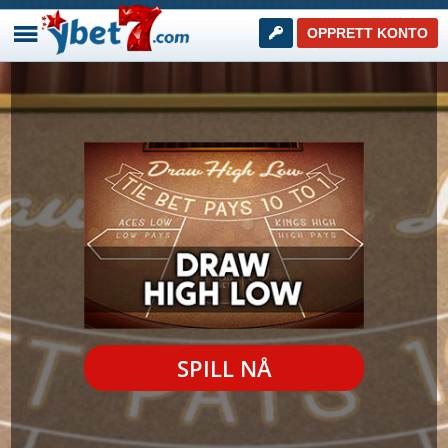
OPPRETT KONTO
SPILL
NÅ
NESTE