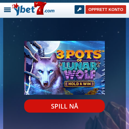
OPPRETT KONTO
SPILL
NÅ
NESTE