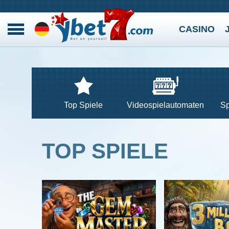
CASINO
Top Spiele
Videospielautomaten
Sp
TOP SPIELE