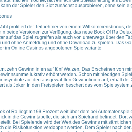
traut machen möchte, lädt einfach die Spielanleitung als Downl
 kann der Spieler den Slot zunächst ausprobieren, ohne sein ei
sbonus
ahl profitiert der Teilnehmer von einem Willkommensbonus, de
in beide Versionen zur Verfügung, das neue Book Of Ra Deluxe
 auf das Spiel zugreifen als auch von unterwegs über den T
rei und ohne Anmeldung und ohne Download zu spielen. Das Gam
 der im Online Casinos angebotenen Spielvariante.
mt zehn Gewinnlinien auf fünf Walzen. Das Erscheinen von mi
e Gewinnsumme lukrativ erhöht werden. Schon mit niedrigen S
nnsymbole auf den ausgewählten Gewinnlinien auf, erhält der 
iert als Joker. In den Freispielen beschert das vom Spielsystem
k of Ra liegt mit 98 Prozent weit über dem bei Automatenspie
ick in die Gewinntabelle, die sich am Spielrand befindet. Dort 
ellt. Bei Spielende wird der Wert des Gewinns mit sämtlichen ge
die Risikofunktion verdoppelt werden. Dem Spieler nach der Ak