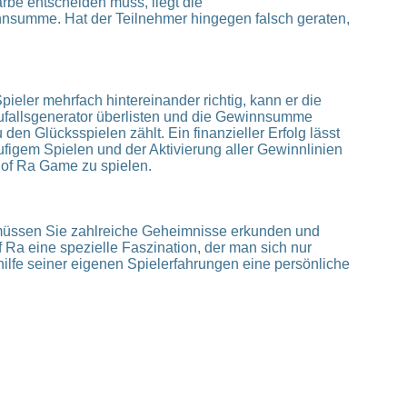
arbe entscheiden muss, liegt die
winnsumme. Hat der Teilnehmer hingegen falsch geraten,
Spieler mehrfach hintereinander richtig, kann er die
 Zufallsgenerator überlisten und die Gewinnsumme
en Glücksspielen zählt. Ein finanzieller Erfolg lässt
figem Spielen und der Aktivierung aller Gewinnlinien
 of Ra Game zu spielen.
 müssen Sie zahlreiche Geheimnisse erkunden und
f Ra eine spezielle Faszination, der man sich nur
hilfe seiner eigenen Spielerfahrungen eine persönliche