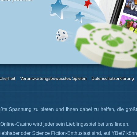
icherheit
Verantwortungsbewusstes Spielen
Datenschutzerklärung
ößte Spannung zu bieten und Ihnen dabei zu helfen, die größ
line-Casino wird jeder sein Lieblingsspiel bei uns finden.
liebhaber oder Science Fiction-Enthusiast sind, auf YBet7 kön