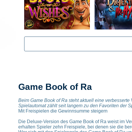
Game Book of Ra
Beim Game Book of Ra steht aktuell eine verbesserte
Spielautomat zählt seit langem zu den Favoriten der Sp
Mit Freispielen die Gewinnsumme steigern
Die Deluxe-Version des Game Book of Ra weist im Ver
erhalten Spieler zehn Freispiele, bei denen sie die