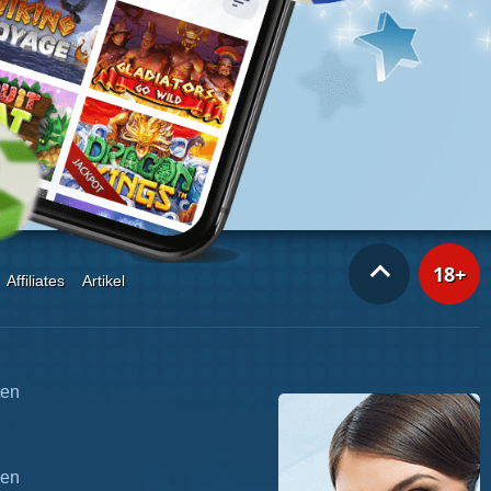
18+
Affiliates
Artikel
ten
nen