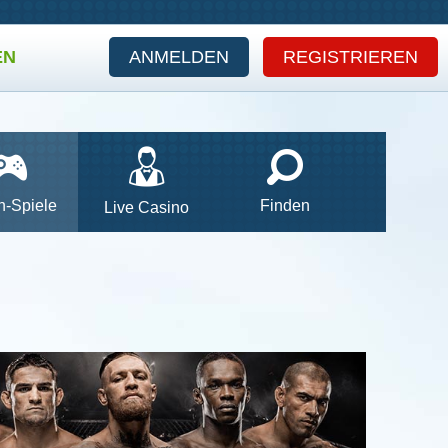
EN
ANMELDEN
REGISTRIEREN
n-Spiele
Finden
Live Casino