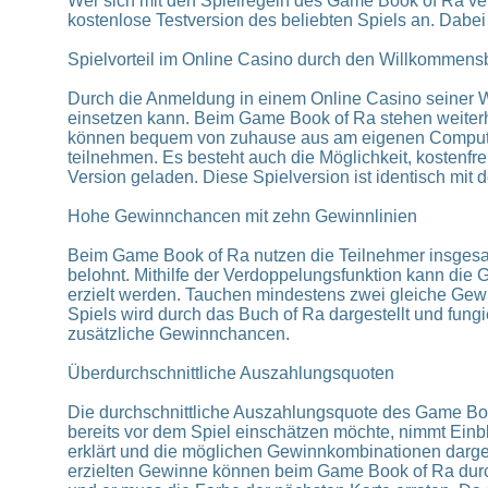
Wer sich mit den Spielregeln des Game Book of Ra ver
kostenlose Testversion des beliebten Spiels an. Dabei
Spielvorteil im Online Casino durch den Willkommen
Durch die Anmeldung in einem Online Casino seiner W
einsetzen kann. Beim Game Book of Ra stehen weiterh
können bequem von zuhause aus am eigenen Computer
teilnehmen. Es besteht auch die Möglichkeit, kostenf
Version geladen. Diese Spielversion ist identisch mit
Hohe Gewinnchancen mit zehn Gewinnlinien
Beim Game Book of Ra nutzen die Teilnehmer insgesa
belohnt. Mithilfe der Verdoppelungsfunktion kann di
erzielt werden. Tauchen mindestens zwei gleiche Gewi
Spiels wird durch das Buch of Ra dargestellt und fung
zusätzliche Gewinnchancen.
Überdurchschnittliche Auszahlungsquoten
Die durchschnittliche Auszahlungsquote des Game Boo
bereits vor dem Spiel einschätzen möchte, nimmt Einbl
erklärt und die möglichen Gewinnkombinationen dargest
erzielten Gewinne können beim Game Book of Ra durch 