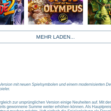
MEHR LADEN...
 Version mit neuen Spielsymbolen und einem modernisierten Des
ieler.
gleich zur ursprünglichen Version einige Neuheiten auf. Mit 
 bereits gewonnene Summe weiter erhöhen können. Als Hauptpre