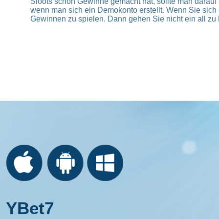
Sloots schon Gewinne gemacht hat, sollte man darauf ac
wenn man sich ein Demokonto erstellt. Wenn Sie sic
Gewinnen zu spielen. Dann gehen Sie nicht ein all zu
YBet7