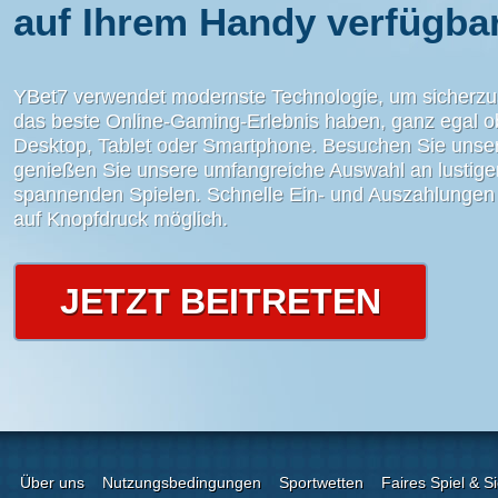
auf Ihrem Handy verfügba
YBet7 verwendet modernste Technologie, um sicherzus
das beste Online-Gaming-Erlebnis haben, ganz egal o
Desktop, Tablet oder Smartphone. Besuchen Sie unse
genießen Sie unsere umfangreiche Auswahl an lustig
spannenden Spielen. Schnelle Ein- und Auszahlungen s
auf Knopfdruck möglich.
JETZT BEITRETEN
Über uns
Nutzungsbedingungen
Sportwetten
Faires Spiel & S