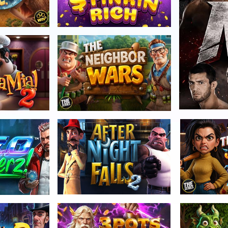
WEITER