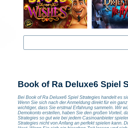
Book of Ra Deluxe6 Spiel S
Bei Book of Ra Deluxe6 Spiel Strategies handelt es si
Wenn Sie sich nach der Anmeldung direkt für ein ganz
wichtiger, dass Sie erstmal Erfahrung sammeln. Wir wü
Demokonto erstellen, haben Sie den großen Vorteil, d
Strategies so gut wie bei jedem Casinoanbieter spielen
Strategies nicht von Anfang an perfekt spielen kann. 