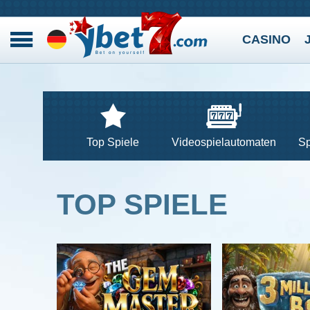
CASINO
Top Spiele
Videospielautomaten
Sp
TOP SPIELE