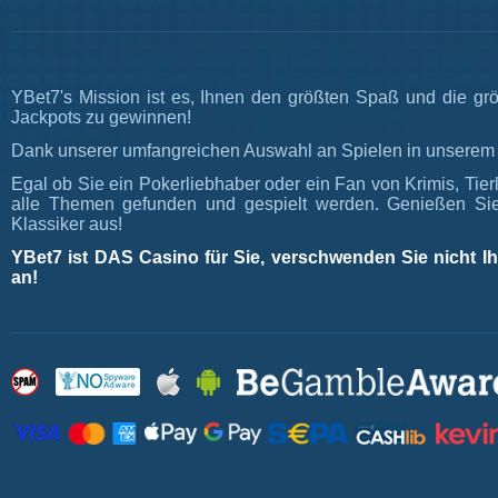
YBet7's Mission ist es, Ihnen den größten Spaß und die gr
Jackpots zu gewinnen!
Dank unserer umfangreichen Auswahl an Spielen in unserem On
Egal ob Sie ein Pokerliebhaber oder ein Fan von Krimis, Tier
alle Themen gefunden und gespielt werden. Genießen Sie 
Klassiker aus!
YBet7 ist DAS Casino für Sie, verschwenden Sie nicht Ih
an!