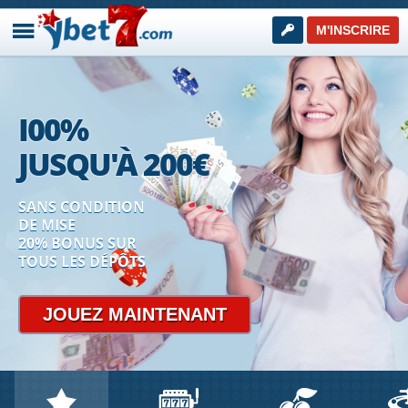
M'INSCRIRE
I00
%
JUSQU'À
200
€
YBET7 SPORTS
Paris Sportifs en ligne !
SANS CONDITION
DE MISE
20% BONUS SUR
JOUEZ MAINTENANT
TOUS LES DÉPÔTS
JOUEZ MAINTENANT
SUIVANT