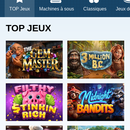
TOP Jeux
Machines à sous
Classiques
Jeux d
TOP JEUX