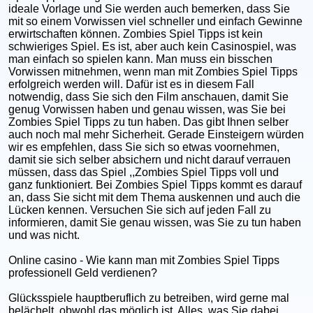
ideale Vorlage und Sie werden auch bemerken, dass Sie
mit so einem Vorwissen viel schneller und einfach Gewinne
erwirtschaften können. Zombies Spiel Tipps ist kein
schwieriges Spiel. Es ist, aber auch kein Casinospiel, was
man einfach so spielen kann. Man muss ein bisschen
Vorwissen mitnehmen, wenn man mit Zombies Spiel Tipps
erfolgreich werden will. Dafür ist es in diesem Fall
notwendig, dass Sie sich den Film anschauen, damit Sie
genug Vorwissen haben und genau wissen, was Sie bei
Zombies Spiel Tipps zu tun haben. Das gibt Ihnen selber
auch noch mal mehr Sicherheit. Gerade Einsteigern würden
wir es empfehlen, dass Sie sich so etwas voornehmen,
damit sie sich selber absichern und nicht darauf verrauen
müssen, dass das Spiel ,,Zombies Spiel Tipps voll und
ganz funktioniert. Bei Zombies Spiel Tipps kommt es darauf
an, dass Sie sicht mit dem Thema auskennen und auch die
Lücken kennen. Versuchen Sie sich auf jeden Fall zu
informieren, damit Sie genau wissen, was Sie zu tun haben
und was nicht.
Online casino - Wie kann man mit Zombies Spiel Tipps
professionell Geld verdienen?
Glücksspiele hauptberuflich zu betreiben, wird gerne mal
belächelt, obwohl das möglich ist. Alles, was Sie dabei