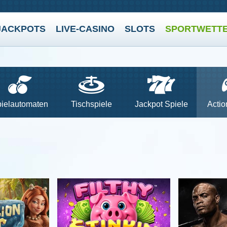
JACKPOTS
LIVE-CASINO
SLOTS
SPORTWETT
ielautomaten
Tischspiele
Jackpot Spiele
Actio