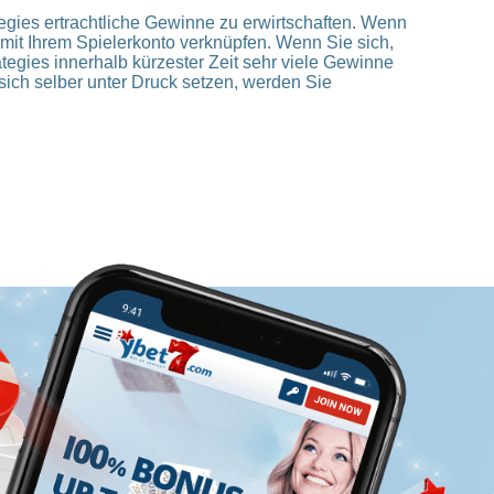
ategies ertrachtliche Gewinne zu erwirtschaften. Wenn
h mit Ihrem Spielerkonto verknüpfen. Wenn Sie sich,
egies innerhalb kürzester Zeit sehr viele Gewinne
e sich selber unter Druck setzen, werden Sie