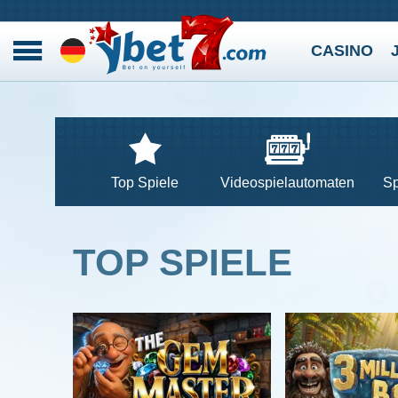
CASINO
Top Spiele
Videospielautomaten
Sp
TOP SPIELE