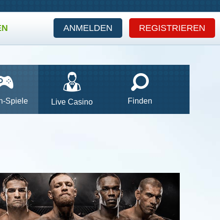
EN
ANMELDEN
REGISTRIEREN
n-Spiele
Finden
Live Casino