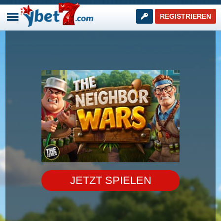
REGISTRIEREN
JETZT SPIELEN
WEITER