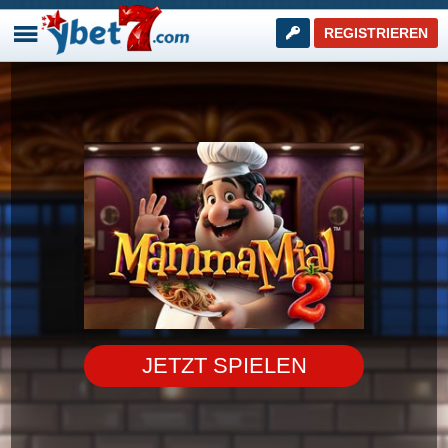
REGISTRIEREN
JETZT SPIELEN
WEITER