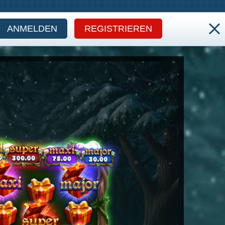
ANMELDEN
REGISTRIEREN