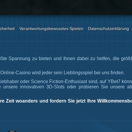
icherheit
Verantwortungsbewusstes Spielen
Datenschutzerklärung
ößte Spannung zu bieten und Ihnen dabei zu helfen, die größ
line-Casino wird jeder sein Lieblingsspiel bei uns finden.
liebhaber oder Science Fiction-Enthusiast sind, auf YBet7 kön
unsere innovativen 3D-Slots oder probieren Sie unsere al
re Zeit woanders und fordern Sie jetzt Ihre Willkommensb