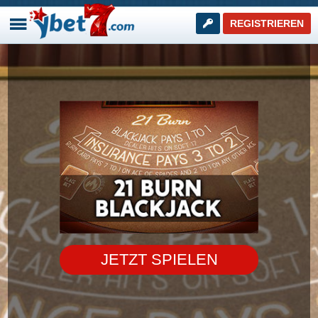
REGISTRIEREN
JETZT SPIELEN
WEITER