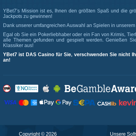
YBet7's Mission ist es, Ihnen den größten Spaß und die gr
Jackpots zu gewinnen!
Dank unserer umfangreichen Auswahl an Spielen in unserem On
Egal ob Sie ein Pokerliebhaber oder ein Fan von Krimis, Tier
alle Themen gefunden und gespielt werden. Genießen Sie 
Klassiker aus!
YBet7 ist DAS Casino für Sie, verschwenden Sie nicht Ih
an!
Copyright © 2026
Unsere Soft