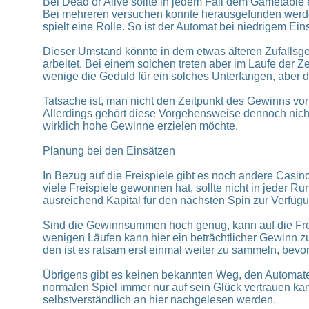
Bei Dead or Alive sollte in jedem Fall dem Gametable 
Bei mehreren versuchen konnte herausgefunden werden
spielt eine Rolle. So ist der Automat bei niedrigem E
Dieser Umstand könnte in dem etwas älteren Zufallsge
arbeitet. Bei einem solchen treten aber im Laufe der
wenige die Geduld für ein solches Unterfangen, aber 
Tatsache ist, man nicht den Zeitpunkt des Gewinns vorh
Allerdings gehört diese Vorgehensweise dennoch nicht 
wirklich hohe Gewinne erzielen möchte.
Planung bei den Einsätzen
In Bezug auf die Freispiele gibt es noch andere Casin
viele Freispiele gewonnen hat, sollte nicht in jeder 
ausreichend Kapital für den nächsten Spin zur Verfügu
Sind die Gewinnsummen hoch genug, kann auf die Fre
wenigen Läufen kann hier ein beträchtlicher Gewinn zu
den ist es ratsam erst einmal weiter zu sammeln, bevo
Übrigens gibt es keinen bekannten Weg, den Automaten 
normalen Spiel immer nur auf sein Glück vertrauen kan
selbstverständlich an hier nachgelesen werden.