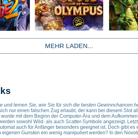
MEHR LADEN...
cks
ive und lernen Sie, wie Sie für sich die besten Gewinnchancen 
ich nur einen falschen Zug erlaubt, der kann bei diesem Slot al
d wurde mit dem Beginn der Computer-Ära und dem Aufkommen de
en werden sowohl Wild- als auch Scatter-Symbole angezeigt. Letzt
utomat auch für Anfänger besonders geeignet ist. Doch gibt es 
 eigenen Gunsten ein wenig manipuliert werden? In den Novolin