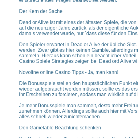
entsprechenden Fragen beantwortet werden.
Der Kern der Sache
Dead or Alive ist mit eines der ältesten Spiele, die v
auf die neunziger Jahre zurück, als der eigentliche Au
damals verwendet wurde, nur ´dass diese für den Eins
Den Spieler erwartet in Dead or Alive der übliche Sl
werden. Zwar gibt es hier keinen Gamble, allerdings mu
sammeln. Hieraus kann schon ein beachtlicher Vorte
Casino Spiele Strategies zeigen bei Dead ord Alive wi
Novoline online Casino Tipps - Ja, man kann!
Die Bonusspiele stellen den hauptsächlichen Punkt ei
wieder aufgebraucht werden müssen, sollte es das erst
ihr Erscheinen zu forcieren, sodass man wirklich auf 
Je mehr Bonusspiele man sammelt, desto mehr Freirun
zunehmen können. Allerdings sollte auch hier mit Vor
alles schnell wieder zunichtemachen.
Den Gametable Beachtung schenken