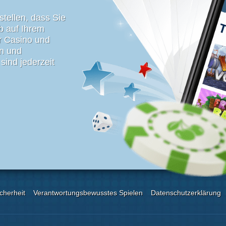
tellen, dass Sie
b auf Ihrem
r Casino und
en und
ind jederzeit
icherheit
Verantwortungsbewusstes Spielen
Datenschutzerklärung