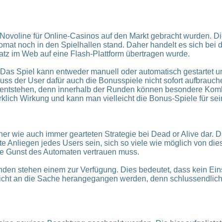
on Novoline für Online-Casinos auf den Markt gebracht wurden. D
tomat noch in den Spielhallen stand. Daher handelt es sich bei
atz im Web auf eine Flash-Plattform übertragen wurde.
ot. Das Spiel kann entweder manuell oder automatisch gestartet
ss der User dafür auch die Bonusspiele nicht sofort aufbrauchen
il entstehen, denn innerhalb der Runden können besondere Ko
rklich Wirkung und kann man vielleicht die Bonus-Spiele für sei
ner wie auch immer gearteten Strategie bei Dead or Alive dar. 
e Anliegen jedes Users sein, sich so viele wie möglich von dies
die Gunst des Automaten vertrauen muss.
den stehen einem zur Verfügung. Dies bedeutet, dass kein Ein
sicht an die Sache herangegangen werden, denn schlussendlich 