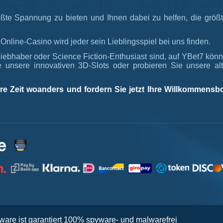
ößte Spannung zu bieten und Ihnen dabei zu helfen, die größ
line-Casino wird jeder sein Lieblingsspiel bei uns finden.
liebhaber oder Science Fiction-Enthusiast sind, auf YBet7 kön
unsere innovativen 3D-Slots oder probieren Sie unsere al
re Zeit woanders und fordern Sie jetzt Ihre Willkommensb
ware ist garantiert 100% spyware- und malwarefrei