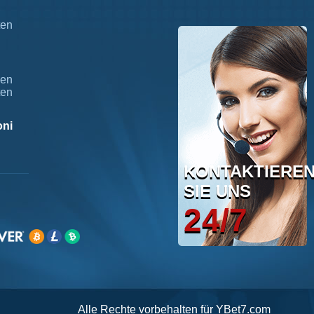
ten
nen
ten
oni
KONTAKTIERE
SIE UNS
24/7
Alle Rechte vorbehalten für YBet7.com