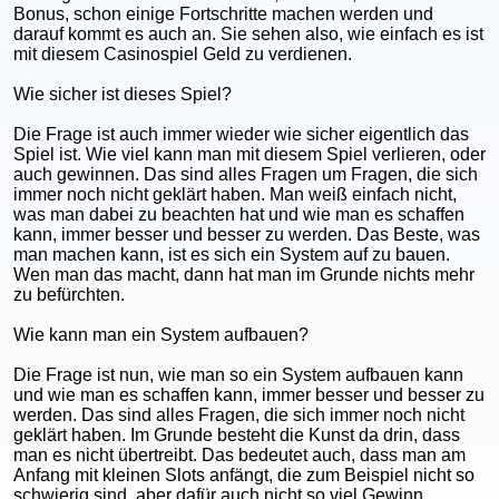
Bonus, schon einige Fortschritte machen werden und
darauf kommt es auch an. Sie sehen also, wie einfach es ist
mit diesem Casinospiel Geld zu verdienen.
Wie sicher ist dieses Spiel?
Die Frage ist auch immer wieder wie sicher eigentlich das
Spiel ist. Wie viel kann man mit diesem Spiel verlieren, oder
auch gewinnen. Das sind alles Fragen um Fragen, die sich
immer noch nicht geklärt haben. Man weiß einfach nicht,
was man dabei zu beachten hat und wie man es schaffen
kann, immer besser und besser zu werden. Das Beste, was
man machen kann, ist es sich ein System auf zu bauen.
Wen man das macht, dann hat man im Grunde nichts mehr
zu befürchten.
Wie kann man ein System aufbauen?
Die Frage ist nun, wie man so ein System aufbauen kann
und wie man es schaffen kann, immer besser und besser zu
werden. Das sind alles Fragen, die sich immer noch nicht
geklärt haben. Im Grunde besteht die Kunst da drin, dass
man es nicht übertreibt. Das bedeutet auch, dass man am
Anfang mit kleinen Slots anfängt, die zum Beispiel nicht so
schwierig sind, aber dafür auch nicht so viel Gewinn